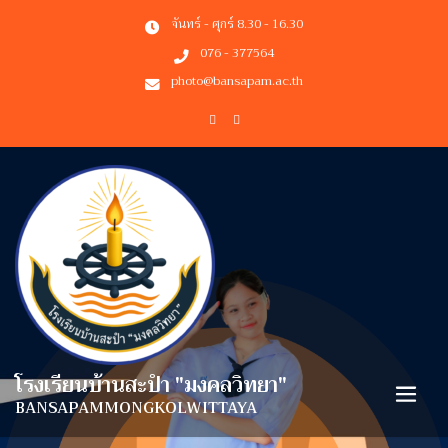
จันทร์ - ศุกร์ 8.30 - 16.30
076 - 377564
photo@bansapam.ac.th
โรงเรียนบ้านสะปำ "มงคลวิทยา"
BANSAPAMMONGKOLWITTAYA