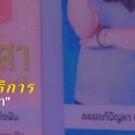
ริการ
า"