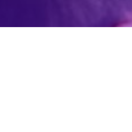
โรงเรียนบ้านสะปำ "มงคลวิทยา"
BANSAPAM