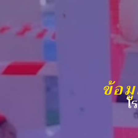
ข้อม
โ