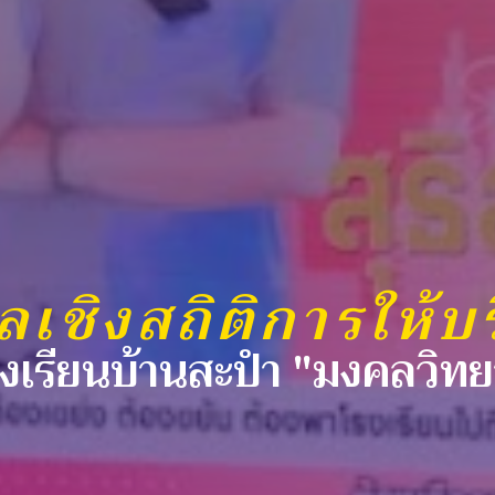
ูลเชิงสถิติการให้บ
รงเรียนบ้านสะปำ "มงคลวิทย