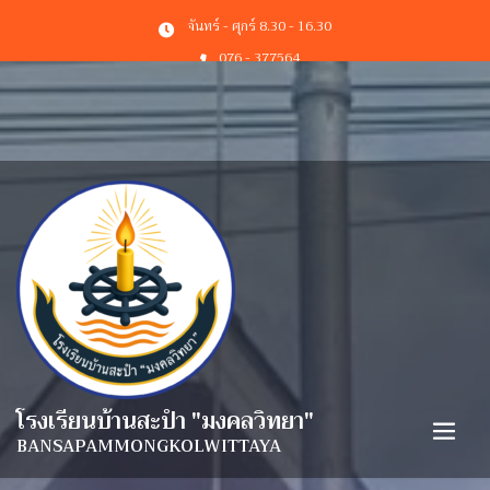
จันทร์ - ศุกร์ 8.30 - 16.30
076 - 377564
photo@bansapam.ac.th
โรงเรียนบ้านสะปำ "มงคลวิทยา"
BANSAPAMMONGKOLWITTAYA